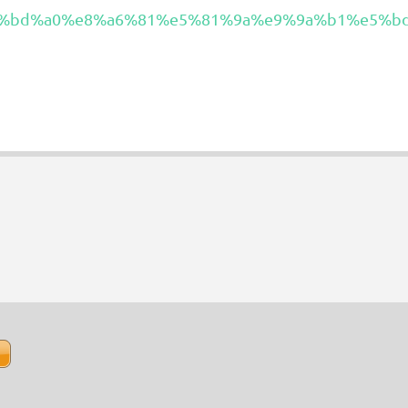
%bd%a0%e8%a6%81%e5%81%9a%e9%9a%b1%e5%bd