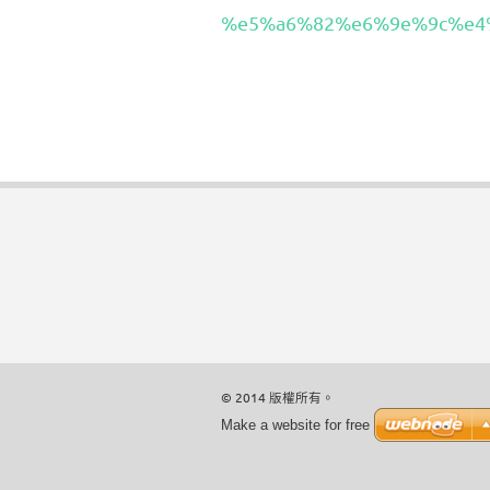
%e5%a6%82%e6%9e%9c%e4
© 2014 版權所有。
Make a website for free