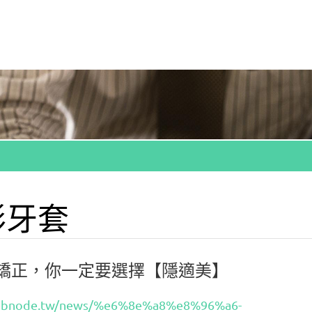
隱形牙套
形矯正，你一定要選擇【隱適美】
.webnode.tw/news/%e6%8e%a8%e8%96%a6-